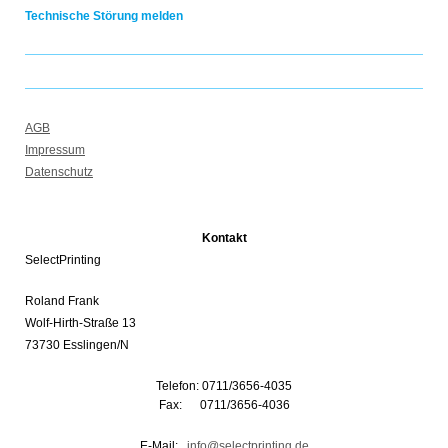
Technische Störung melden
AGB
Impressum
Datenschutz
Kontakt
SelectPrinting
Roland Frank
Wolf-Hirth-Straße 13
73730 Esslingen/N
Telefon: 0711/3656-4035
Fax: 0711/3656-4036
E-Mail:
info@selectprinting.de