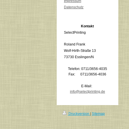
Impressum
Datenschutz
Kontakt
SelectPrinting
Roland Frank
Wolf-Hirth-Straße 13
73730 Esslingen/N
Telefon: 0711/3656-4035
Fax: 0711/3656-4036
E-Mail:
info@selectprinting.de
Druckversion
|
Sitemap