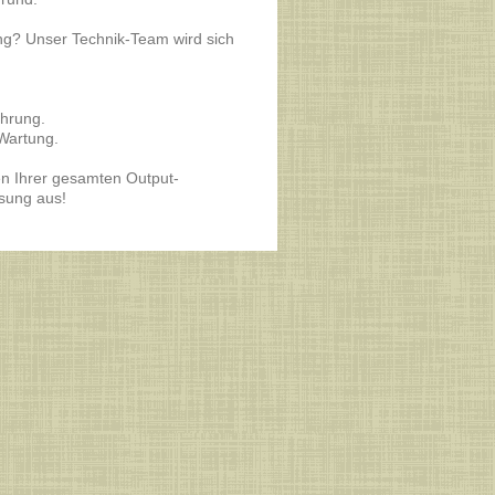
ng? Unser Technik-Team wird sich
ahrung.
 Wartung.
ten Ihrer gesamten Output-
sung aus!